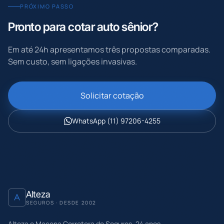
PRÓXIMO PASSO
Pronto para cotar
auto sênior
?
Em até 24h apresentamos três propostas comparadas.
Sem custo, sem ligações invasivas.
Solicitar cotação
WhatsApp
(11) 97206-4255
Alteza
SEGUROS · DESDE 2002
Alteza e Macena Corretora de Seguros
.
24
anos