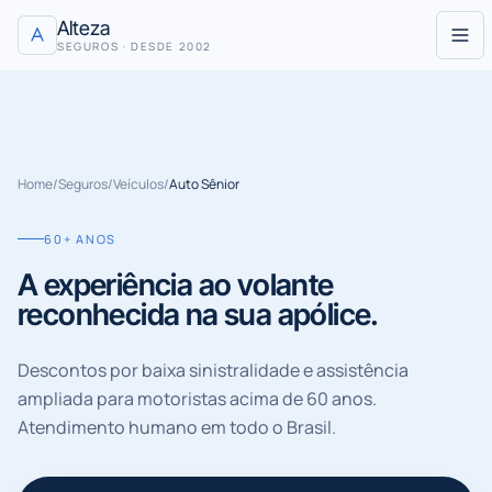
Pular para o conteúdo
Alteza
SEGUROS · DESDE 2002
Home
/
Seguros
/
Veículos
/
Auto Sênior
60+ ANOS
A experiência ao volante
reconhecida na sua apólice.
Descontos por baixa sinistralidade e assistência
ampliada para motoristas acima de 60 anos.
Atendimento humano em todo o Brasil.