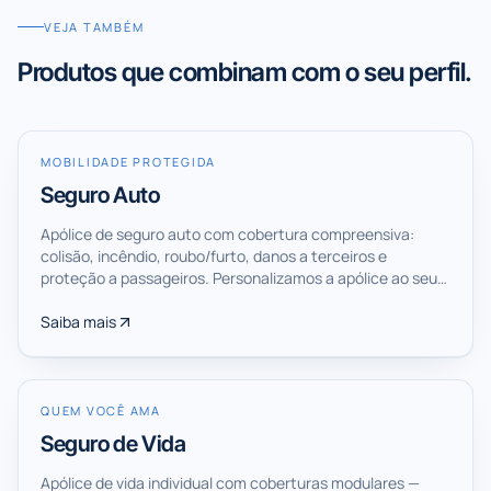
VEJA TAMBÉM
Produtos que combinam com o seu perfil.
MOBILIDADE PROTEGIDA
Seguro Auto
Apólice de seguro auto com cobertura compreensiva:
colisão, incêndio, roubo/furto, danos a terceiros e
proteção a passageiros. Personalizamos a apólice ao seu
perfil de uso para reduzir o prêmio mensal sem abrir mão
de proteção.
Saiba mais
QUEM VOCÊ AMA
Seguro de Vida
Apólice de vida individual com coberturas modulares —