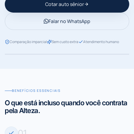
Cotar
auto sênior
Falar no WhatsApp
POR QUE COM A ALTEZA
Acompanhamento pessoal do primeiro contato ao
sinistro.
Comparação imparcial
Sem custo extra
Atendimento humano
BENEFÍCIOS ESSENCIAIS
O que está incluso quando você contrata
pela Alteza.
0
1