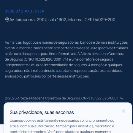
SEDE
SÃO PAULO
/
SP
Av. Ibirapuera, 2907, sala 1302, Moema
, CEP
04029-200
As marcas, logotipos e nomes de seguradoras, bancos e demais instituições
eventualmente citados neste site pertencem aos seus respectivos titulares
e são exibidos apenas para fins informativos. A
Alteza e Macena Corretora
de Seguros
(CNPJ
10.522.826/0001-74
) é uma corretora de seguros
independente e atua na intermediação de seguros. A menção a qualquer
seguradora não implica vínculo societário, representação, exclusividade,
endosso ou patrocínio por parte dessas instituições.
©
2026
Alteza e Macena Corretora de Seguros
. CNPJ
10.522.826/0001-74
.
Registro SUSEP
202083308
.
Política de Privacidade
Termos de Uso
Gerenciar consentimento
Sua privacidade, suas escolhas
Atendimento
Usamos cookies estritamente necessários ao funcionamento do
site e, com sua autorização, também para analytics, marketing e
conteúdo de terceiros. Você pode ajustar a qualquer momento.