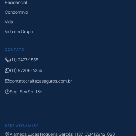
Residencial
Condomínio
Vida
Vida em Grupo
CONTATO
(11) 2427-1555
(11) 97206-4255
contato@altezaseguros.com.br
Seg–Sex 9h–18h
SEDE
ATIBAIA
/
SP
Alameda Lucas Nogueira Garcêz, 1187
, CEP
12942-020