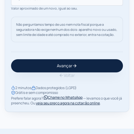
Valor aproximado de um novo, igual ao seu.
Não perguntamos tempo de uso nem nota fiscal porque a
seguradora não exige nenhum dos dois: aparelho novo ou usado,
sem limite de idade e até comprado no exterior, entra na cotação.
Avançar
Voltar
2 minutos
Dados protegidos (LGPD)
Grátis e sem compromisso
Chame no WhatsApp
Prefere falar agora?
— levamos o que você já
preencheu. Ou
veja seu preço agora na cotação online
.