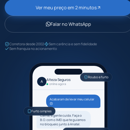
Ver meu preço em 2 minutos
Falar no WhatsApp
Corretora desde 2002
Sem carência e sem fidelidade
Sem franquia no acionamento
Roubo e furto
Alteza Seguros
A
online agora
Acabaram de levar meu celular
😞
Furto simples
Calma, a gente cuida. Faça o
B.O. com o IMEI que te guiamos
no bloqueio junto à Anatel.