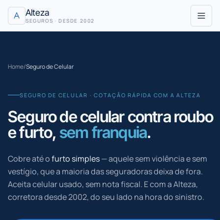
Pular para o conteúdo
Alteza
SEGUROS · DESDE 2002
Home
/
Seguro de Celular
SEGURO DE CELULAR · COTAÇÃO RÁPIDA COM A ALTEZA
Seguro de celular contra roubo
e furto,
sem franquia
.
Cobre até o
furto simples
— aquele sem violência e sem
vestígio, que a maioria das seguradoras deixa de fora.
Aceita celular usado, sem nota fiscal. E com a Alteza,
corretora desde 2002, do seu lado na hora do sinistro.