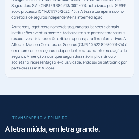
Seguradora S.A. (CNPJ 39.380.513/0001-00), autorizada pela SUSEP
sob o processo 15414.617775/2022-48; a Alteza atua apenas como
corretora de seguros independente na intermediação.
As marcas, logotipos e nomes de seguradoras, bancos e demais
instituições eventualmente citados neste site pertencem aos seus
respectivos titulares e são exibidos apenas para fins informativos. A
Alteza e Macena Corretora de Seguros
(CNPJ
10.522.826/0001-74
) é
uma corretora de seguros independente e atua na intermediação de
seguros. A menção a qualquer seguradora não implica vínculo
societário, representação, exclusividade, endosso ou patrocínio por
parte dessas instituições.
TRANSPARÊNCIA PRIMEIRO
A letra miúda, em letra grande.