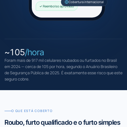
Cobertura internacional
✓ Reembolso aprovado
~105
/hora
Foram mais de 917 mil celulares roubados ou furtados no Brasil
em 2024 — cerca de 105 por hora, segundo o Anuário Brasileiro
de Segurança Pública de 2025. É exatamente esse risco que este
seguro cobre.
O QUE ESTÁ COBERTO
Roubo, furto qualificado e o furto simples