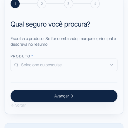
1
2
3
4
Qual seguro você procura?
Escolha o produto. Se for combinado, marque o principal e
descreva no resumo.
PRODUTO
*
Avançar
Voltar