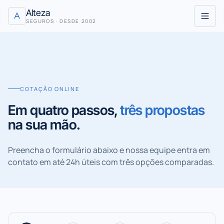
Pular para o conteúdo
Alteza
SEGUROS · DESDE 2002
COTAÇÃO ONLINE
Em quatro passos,
três propostas
na sua mão.
Preencha o formulário abaixo e nossa equipe entra em
contato em até 24h úteis com três opções comparadas.